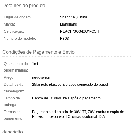
Detalhes do produto
Lugar de origem:
Shanghai, China
Marca:
Liangjiang
Certificação:
REACH/SGS/ISO/ROSH
Número do modelo:
R803
Condições de Pagamento e Envio
Quantidade de
1mt
ordem mínima:
Preço:
negotiation
Detalhes da
25kg pelo plástico & o saco composto de papel
embalagem:
Tempo de
Dentro de 10 dias úteis após o pagamento
entrega:
Termos de
Pagamento adiantado de 30% TT, 70% contra a cópia do
BL, vista irrevogável LC, união ocidental, D/A,
pagamento:
descrição