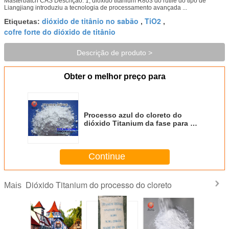
Masterbatch CAS Descrição: 1, dióxido titanium R803 do rutile do tipo de
Liangjiang introduziu a tecnologia de processamento avançada ...
dióxido de titânio no sabão
TiO2
Etiquetas:
,
,
cofre forte do dióxido de titânio
Descrição de produto >
Obter o melhor preço para
Processo azul do cloreto do
dióxido Titanium da fase para no.
13463-67-7 de Masterbatch CAS
Continue
Dióxido Titanium do processo do cloreto
Mais