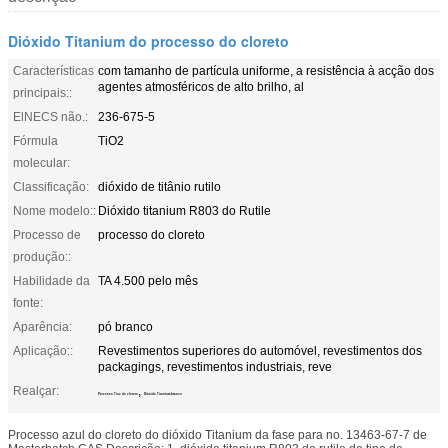
Dióxido Titanium do processo do cloreto
Características
com tamanho de partícula uniforme, a resistência à acção dos
agentes atmosféricos de alto brilho, al
principais::
ElNECS não.:
236-675-5
Fórmula
TiO2
molecular:
Classificação:
dióxido de titânio rutilo
Nome modelo::
Dióxido titanium R803 do Rutile
Processo de
processo do cloreto
produção::
Habilidade da
TA 4.500 pelo mês
fonte:
Aparência:
pó branco
Aplicação::
Revestimentos superiores do automóvel, revestimentos dos
packagings, revestimentos industriais, reve
Realçar:
,
Processo Tio2 do cloreto
Dióxido Titanium branco
Processo azul do cloreto do dióxido Titanium da fase para no. 13463-67-7 de