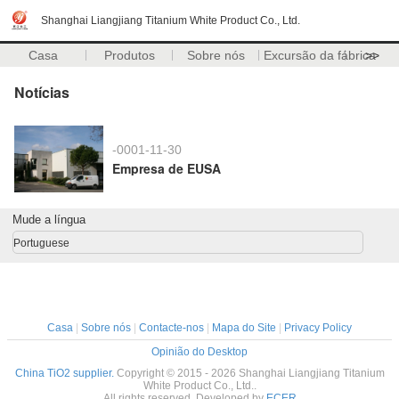
Shanghai Liangjiang Titanium White Product Co., Ltd.
Casa
Produtos
Sobre nós
Excursão da fábrica
>>
Notícias
-0001-11-30
Empresa de EUSA
Mude a língua
Portuguese
Casa
|
Sobre nós
|
Contacte-nos
|
Mapa do Site
|
Privacy Policy
Opinião do Desktop
China TiO2 supplier.
Copyright © 2015 - 2026 Shanghai Liangjiang Titanium
White Product Co., Ltd..
All rights reserved. Developed by
ECER